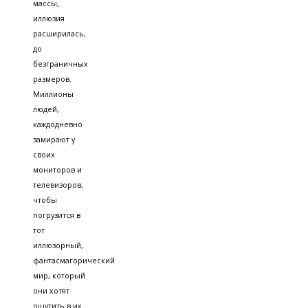
массы,
иллюзия
расширилась,
до
безграничных
размеров.
Миллионы
людей,
каждодневно
замирают у
своих
мониторов и
телевизоров,
чтобы
погрузится в
тот
иллюзорный,
фантасмагорический
мир, который
они хотят
ощутить в их