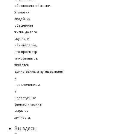
обыкновенной жизни.
У многих
людей, их
обыденная
жизнь до того
скучна, и
неинтересна,
что просмотр
кинофильмов,
является
единственным путешествием
и
приключением
в
недоступные
фантастические
миры их
личности.
Вы здесь: