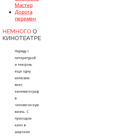
Мастер
Дорога
перемен
НЕМНОГО
О
КИНОТЕАТРЕ
Наряду с
литературой
и театром,
еще одну
иллюзию
внес
кинематограф
в
человеческую
жизнь. С
приходом
кино в
широкие