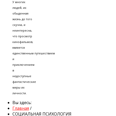
У многих
людей, их
обыденная
жизнь до того
скучна, и
неинтересна,
что просмотр
кинофильмов,
является
единственным путешествием
и
приключением
в
недоступные
фантастические
миры их
личности.
Вы здесь:
Главная
/
СОЦИАЛЬНАЯ ПСИХОЛОГИЯ