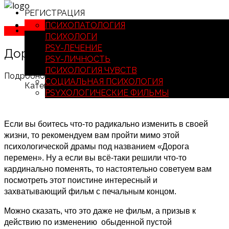
РЕГИСТРАЦИЯ
ФИЛЬМЫ О ПСИХОПАТО
ПСИХОПАТОЛОГИЯ
ВХОД
ФИЛЬМЫ О ПСИХОЛОГАХ
ПСИХОЛОГИ
ФИЛЬМЫ О ПСИХОЛОГИЧЕСК
PSY-ЛЕЧЕНИЕ
Дорога перемен
ФИЛЬМЫ О ПСИХОЛОГИИ 
PSY-ЛИЧНОСТЬ
ФИЛЬМЫ О ПСИХОЛО
ПСИХОЛОГИЯ ЧУВСТВ
Подробности
ФИЛЬМЫ О СО
СОЦИАЛЬНАЯ ПСИХОЛОГИЯ
Категория:
Психологические фильмы
PSYХОЛОГИЧЕСКИЕ ФИЛЬМЫ
Если вы боитесь что-то радикально изменить в своей
жизни, то рекомендуем вам пройти мимо этой
психологической драмы под названием «Дорога
перемен». Ну а если вы всё-таки решили что-то
кардинально поменять, то настоятельно советуем вам
посмотреть этот поистине интересный и
захватывающий фильм с печальным концом.
Можно сказать, что это даже не фильм, а призыв к
действию по изменению обыденной пустой