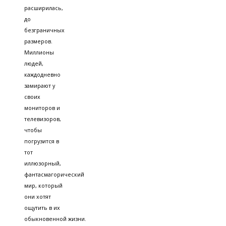
расширилась,
до
безграничных
размеров.
Миллионы
людей,
каждодневно
замирают у
своих
мониторов и
телевизоров,
чтобы
погрузится в
тот
иллюзорный,
фантасмагорический
мир, который
они хотят
ощутить в их
обыкновенной жизни.