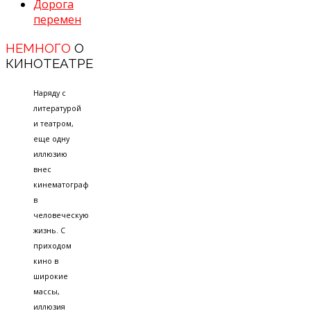
Дорога
перемен
НЕМНОГО
О
КИНОТЕАТРЕ
Наряду с
литературой
и театром,
еще одну
иллюзию
внес
кинематограф
в
человеческую
жизнь. С
приходом
кино в
широкие
массы,
иллюзия